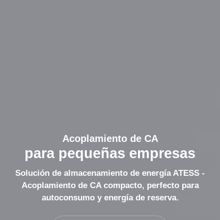
Acoplamiento de CA
para pequeñas empresas
Solución de almacenamiento de energía ATESS -
Acoplamiento de CA compacto, perfecto para
autoconsumo y energía de reserva.