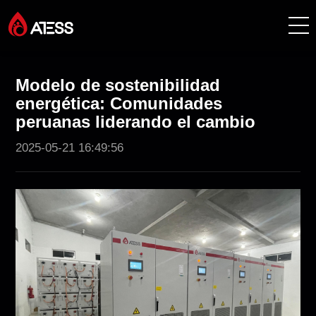
Productos
Modelo de sostenibilidad
energética: Comunidades
Soluciones
peruanas liderando el cambio
2025-05-21 16:49:56
Casos de éxito
Acerca de ATESS
Soporte
EnerCollege