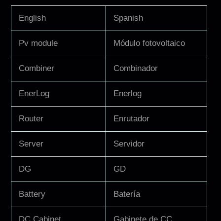
English
Spanish
Pv module
Módulo fotovoltaico
Combiner
Combinador
EnerLog
Enerlog
Router
Enrutador
Server
Servidor
DG
GD
Battery
Batería
DC Cabinet
Gabinete de CC