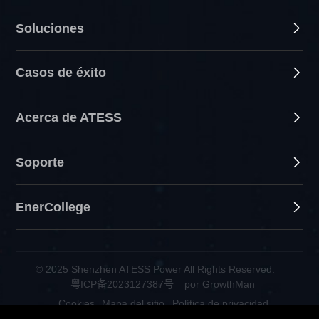
Soluciones
Casos de éxito
Acerca de ATESS
Soporte
EnerCollege
© 2025 Shenzhen ATESS Power All Rights Reserved.
粤ICP备2023127387号
por GrowthMan
Cookies
Mapa del sitio
Política de privacidad